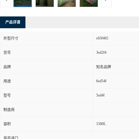
产品详请
s63f465
外型尺寸
3sd2f4
货号
品牌
知名品牌
6sd54f
用途
5sd4f
型号
制造商
1500L
容积
是否进口