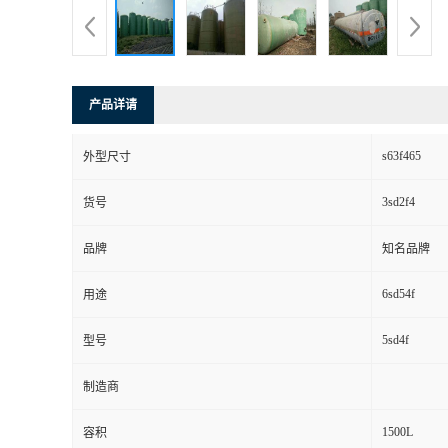
产品详请
s63f465
外型尺寸
3sd2f4
货号
品牌
知名品牌
6sd54f
用途
5sd4f
型号
制造商
1500L
容积