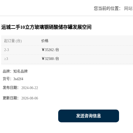
您当前的位置：
网站
运城二手10立方玻璃钢硝酸储存罐发展空间
起订量 (台)
价格
2-3
￥
35262 /台
≥3
￥
32500 /台
品牌：
知名品牌
货号：
3sd2f4
发布日期：
2024-06-22
更新日期：
2026-08-06
发送咨询信息