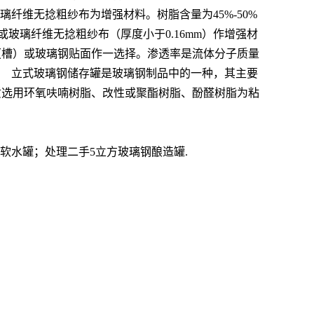
纤维无捻粗纱布为增强材料。树脂含量为45%-50%
玻璃纤维无捻粗纱布（厚度小于0.16mm）作增强材
贮罐（槽）或玻璃钢贴面作一选择。渗透率是流体分子质量
。 立式玻璃钢储存罐是玻璃钢制品中的一种，其主要
质选用环氧呋喃树脂、改性或聚酯树脂、酚醛树脂为粘
软水罐；处理二手5立方玻璃钢酿造罐.