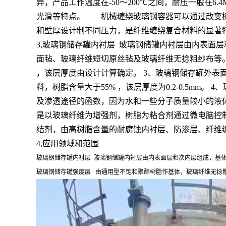
异，产品工作温度在-50～200℃之间，耐压一般在
光滑等特点。 机械缠绕玻璃钢容器可以通过改变树
和壁厚设计制不同压力，是纤维缠绕复合材料的显著
3,玻璃钢储存罐内衬层 玻璃钢储罐内衬层由内表面
面毡、玻璃纤维短切原丝毡及玻璃纤维无捻粗纱布等。
，该层厚度由设计计算确定。 3、玻璃钢储存罐外表
料，树脂含量大于55% ，该层厚度为0.2-0.5m
及渗透途径的函数，因为水和一些分子质量较小的液
是以玻璃纤维为增强剂，树脂为粘合剂通过微电脑控
结剂，由高树脂含量的耐腐蚀内衬层、防渗层、纤维
4,应用领域和范围
玻璃钢储存罐内衬层 玻璃钢储罐内衬层由内表面层和次内层组成，基
玻璃钢储存罐强度层 由通用型不饱和聚酯树脂作基体，玻璃纤维无捻粗纱