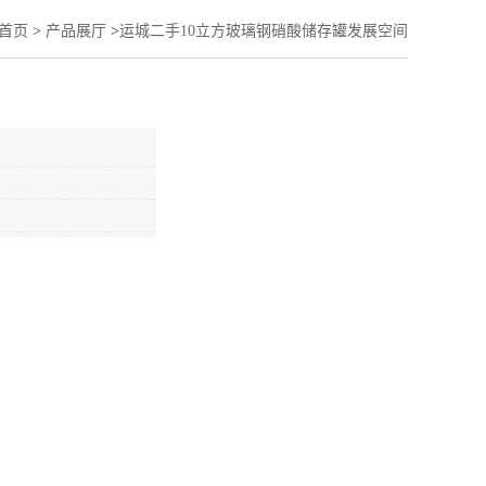
首页
>
产品展厅
>
运城二手10立方玻璃钢硝酸储存罐发展空间