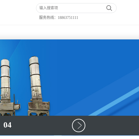
服务热线：
18863751111
04