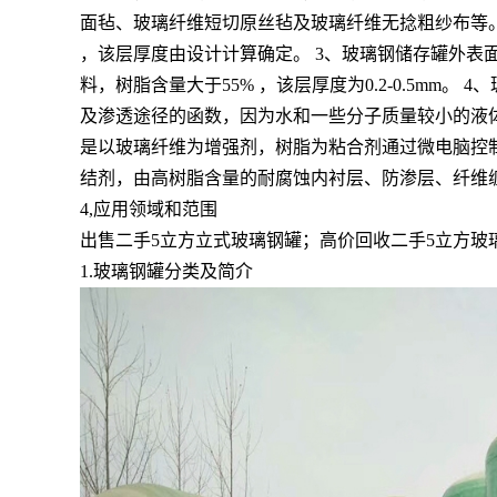
面毡、玻璃纤维短切原丝毡及玻璃纤维无捻粗纱布等。
，该层厚度由设计计算确定。 3、玻璃钢储存罐外表
料，树脂含量大于55% ，该层厚度为0.2-0.5m
及渗透途径的函数，因为水和一些分子质量较小的液
是以玻璃纤维为增强剂，树脂为粘合剂通过微电脑控
结剂，由高树脂含量的耐腐蚀内衬层、防渗层、纤维
4,应用领域和范围
出售二手5立方立式玻璃钢罐；高价回收二手5立方玻璃
1.玻璃钢罐分类及简介