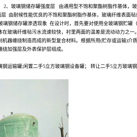
 2、玻璃钢储存罐强度层 由通用型不饱和聚酯树脂作基体，玻璃
面层 由耐候性能优良的不饱和聚酯树脂作基体，玻璃纤维表面毡或
m。 4、玻璃钢储存罐渗透现象 在设计时，首先要对使用全玻璃钢
体在玻璃纤维毡污水流速较快，衬里两面的温差是流动动力之一
制机器缠绕制造而成的新型复合材料。根据所用(贮存或运输)介
缠绕加强层及外表保护层组成。
钢运输罐;闲置二手5立方玻璃钢设备罐； 转让二手5立方玻璃钢