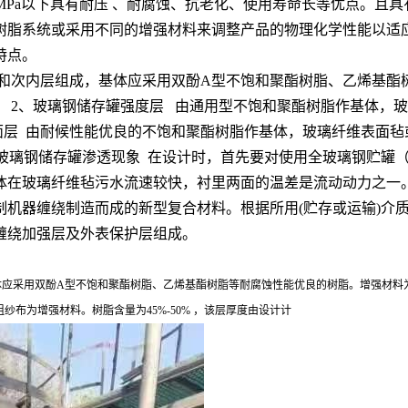
6.4MPa以下具有耐压 、耐腐蚀、抗老化、使用寿命长等优点。
脂系统或采用不同的增强材料来调整产品的物理化学性能以适
特点。
层和次内层组成，基体应采用双酚A型不饱和聚酯树脂、乙烯基
 2、玻璃钢储存罐强度层 由通用型不饱和聚酯树脂作基体，玻璃
面层 由耐候性能优良的不饱和聚酯树脂作基体，玻璃纤维表面毡或
m。 4、玻璃钢储存罐渗透现象 在设计时，首先要对使用全玻璃钢
体在玻璃纤维毡污水流速较快，衬里两面的温差是流动动力之一
制机器缠绕制造而成的新型复合材料。根据所用(贮存或运输)介
缠绕加强层及外表保护层组成。
体应采用双酚A型不饱和聚酯树脂、乙烯基酯树脂等耐腐蚀性能优良的树脂。增强材料为
布为增强材料。树脂含量为45%-50% ，该层厚度由设计计