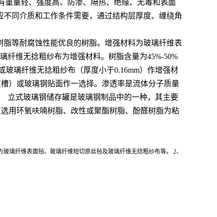
且具有重量轻、强度高、防渗、隔热、绝缘、无毒和表面
应不同介质和工作条件需要，通过结构层厚度、缠绕角
酯树脂等耐腐蚀性能优良的树脂。增强材料为玻璃纤维表
纤维无捻粗纱布为增强材料。树脂含量为45%-50%
玻璃纤维无捻粗纱布（厚度小于0.16mm）作增强材
贮罐（槽）或玻璃钢贴面作一选择。渗透率是流体分子质量
。 立式玻璃钢储存罐是玻璃钢制品中的一种，其主要
质选用环氧呋喃树脂、改性或聚酯树脂、酚醛树脂为粘
玻璃纤维表面毡、玻璃纤维短切原丝毡及玻璃纤维无捻粗纱布等。 2、