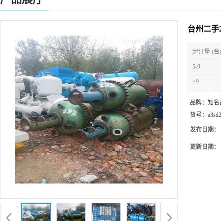
台州二手
起订量 (台
5-9
≥9
品牌：
知名
货号：
a3sd
发布日期：
更新日期：