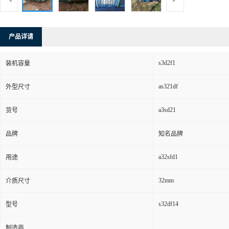
产品详请
s3d2f1
装机容量
as321df
外型尺寸
a3sd21
货号
品牌
知名品牌
a32sfd1
用途
32mm
介质尺寸
s32df14
型号
制造商