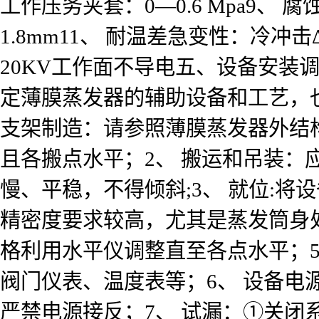
工作压务夹套：0—0.6 Mpa9、 
1.8mm11、 耐温差急变性：冷冲击
20KV工作面不导电五、设备安装
定薄膜蒸发器的辅助设备和工艺，
支架制造：请参照薄膜蒸发器外结
且各搬点水平；2、 搬运和吊装
慢、平稳，不得倾斜;3、 就位:将
精密度要求较高，尤其是蒸发筒身处
格利用水平仪调整直至各点水平；
阀门仪表、温度表等；6、 设备
严禁电源接反；7、 试漏：①关闭