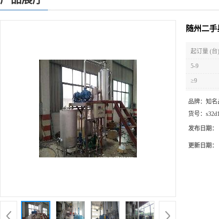
随州二手
起订量 (台
5-9
≥9
品牌：
知名
货号：
s32d
发布日期：
更新日期：