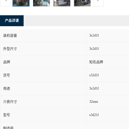
产品详请
3s2d1f
装机容量
3s2d1f
外型尺寸
品牌
知名品牌
s32d1f
货号
3s2d1f
用途
32mm
介质尺寸
s3d21f
型号
制造商