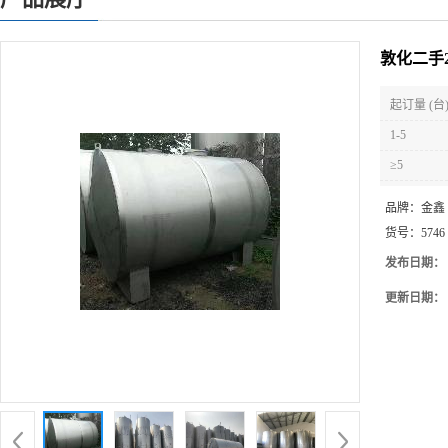
敦化二手
起订量 (台
1-5
≥5
品牌：
金鑫
货号：
5746
发布日期：
更新日期：