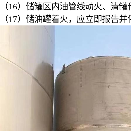
（16）储罐区内油管线动火、清罐
（17）储油罐着火，应立即报告