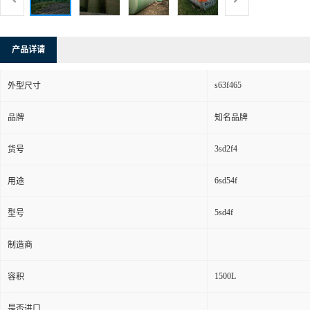
产品详请
s63f465
外型尺寸
品牌
知名品牌
3sd2f4
货号
6sd54f
用途
5sd4f
型号
制造商
1500L
容积
是否进口