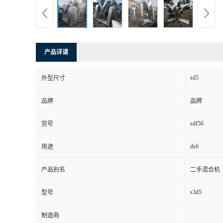
产品详请
sd5
外型尺寸
品牌
品牌
sdf56
货号
ds6
用途
产品别名
二手混合机
s3d5
型号
制造商