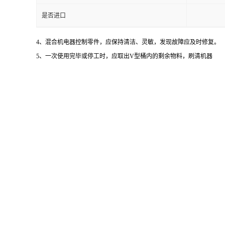
是否进口
4、混合机电器控制零件，应保持清洁、灵敏，发现故障应及时修复。
5、一次使用完毕或停工时，应取出V型桶内的剩余物料，刷清机器