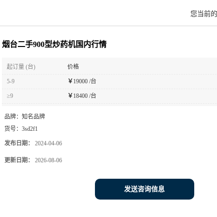
您当前
烟台二手900型炒药机国内行情
起订量 (台)
价格
5-9
￥
19000 /台
≥9
￥
18400 /台
品牌：
知名品牌
货号：
3sd2f1
发布日期：
2024-04-06
更新日期：
2026-08-06
发送咨询信息