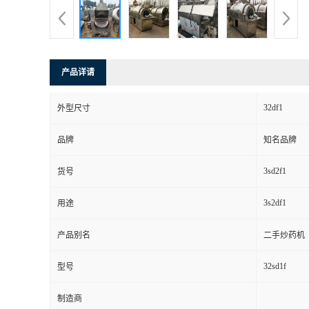
产品详请
32df1
外型尺寸
品牌
知名品牌
3sd2f1
货号
3s2df1
用途
产品别名
二手炒药机
32sd1f
型号
制造商