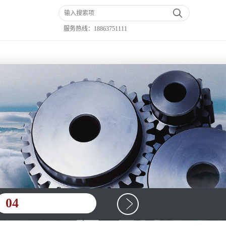
服务热线：
18863751111
04