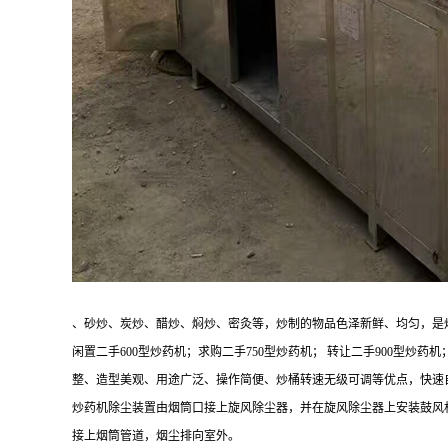
、砂炒、炭炒、醋炒、焖炒、密灸等，炒制的物品色泽新鲜、均匀，是
闲置二手600型炒药机；求购二手750型炒药机； 转让二手900
整、造型美观、用途广泛、操作简便、炒桶转速无级可调等优点，快速
炒药机除尘装置由烟筒口接上旋风除尘器，并在旋风除尘器上安装鼓风
接上烟筒管道，烟尘排向室外。