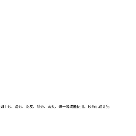
材，如士炒、清炒、闷炭、醋炒、密炙、烘干等均能使用。炒药机设计完