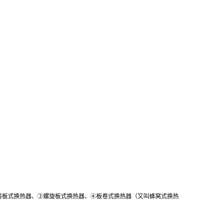
接板式换热器、③螺旋板式换热器、④板卷式换热器（又叫蜂窝式换热