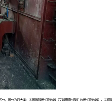
区分，可分为四大类：①可拆卸板式换热器（又叫带密封垫片的板式换热器）、②焊