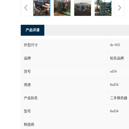
产品详请
ds+65f
外型尺寸
品牌
知名品牌
sd54
货号
6sd54
用途
产品别名
二手换热器
6sd54
型号
制造商