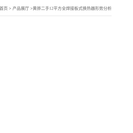
首页
>
产品展厅
>
黄骅二手12平方全焊接板式换热器形势分析