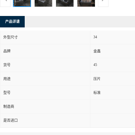
产品详请
34
外型尺寸
品牌
金鑫
45
货号
用途
压片
型号
标准
制造商
是否进口