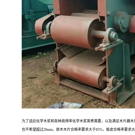
为了适应化学木浆和各种高得率化学木浆蒸煮需要，以及满足木片磨木浆
也不希望超过20mm。原木木片合格率要求大于85%，板皮合格率要求