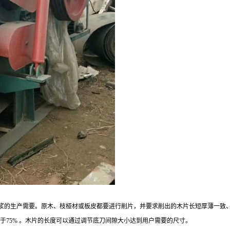
的生产需要。原木、枝桠材或板皮都要进行削片，并要求削出的木片长短厚薄一致、整齐。
大于75% 。木片的长度可以通过调节底刀间隙大小达到用户需要的尺寸。