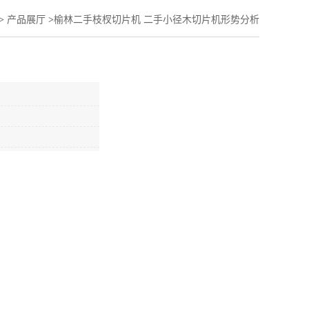
>
产品展厅
>
榆林二手枝杈切片机 二手小径木切片机形势分析