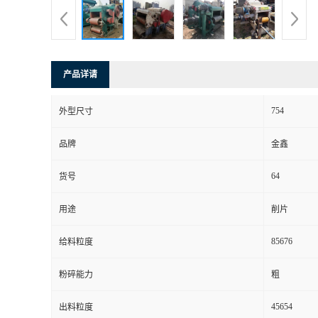
产品详请
754
外型尺寸
品牌
金鑫
64
货号
用途
削片
85676
给料粒度
粉碎能力
粗
45654
出料粒度