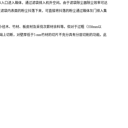
体入口进入箱体，通过滤袋排入机外空间。由于滤袋除尘器除尘效率可达
在滤袋内表面的粉尘抖落下来，可直接将抖落的粉尘通过箱体灰门排入集
径木、竹材、板皮材及采伐次薪材余料等。但对于过粗（350mm以
基础上切断，对壁厚低于5 mm竹材的切片不充分具有分层切削的功能。此