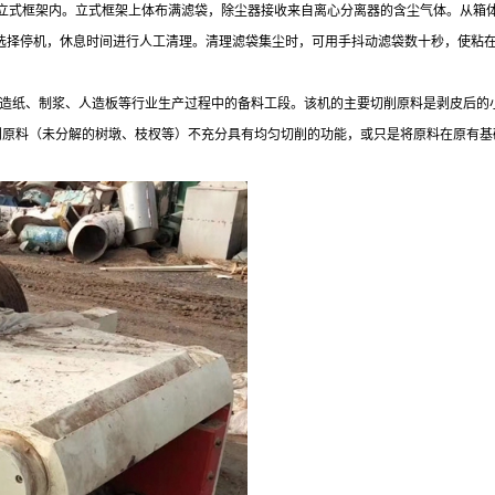
立式框架内。立式框架上体布满滤袋，除尘器接收来自离心分离器的含尘气体。从箱
可选择停机，休息时间进行人工清理。清理滤袋集尘时，可用手抖动滤袋数十秒，使粘
造纸、制浆、人造板等行业生产过程中的备料工段。该机的主要切削原料是剥皮后的小
不规则原料（未分解的树墩、枝杈等）不充分具有均匀切削的功能，或只是将原料在原有